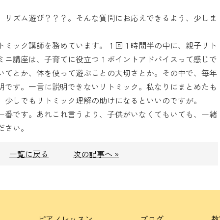
。リズム遊び？？？。そんな質問にお応えできるよう、少しま
トミック講師を務めています。１回１時間半の中に、親子リト
ミニ講座は、子育てに役立つ１ポイントアドバイスって感じで
いてとか、体を使って遊ぶことの大切さとか。その中で、毎年
明です。一言に説明できないリトミック。私なりにまとめたも
。少しでもリトミック理解の助けになるといいのですが。
一番です。あれこれ言うより、子供がいなくてもいても、一緒
ださい。
一覧に戻る
次の記事へ »
ピアノレッスン
ブログ
教