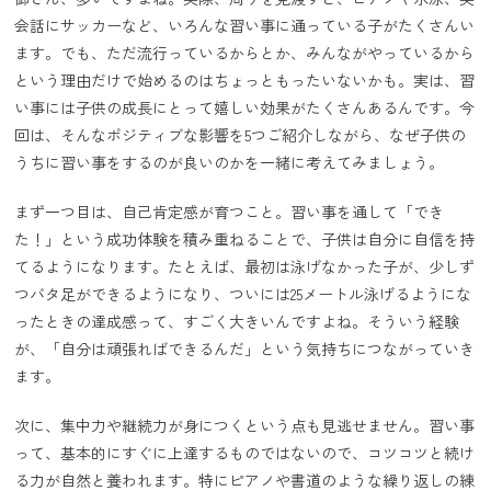
会話にサッカーなど、いろんな習い事に通っている子がたくさんい
ます。でも、ただ流行っているからとか、みんながやっているから
という理由だけで始めるのはちょっともったいないかも。実は、習
い事には子供の成長にとって嬉しい効果がたくさんあるんです。今
回は、そんなポジティブな影響を5つご紹介しながら、なぜ子供の
うちに習い事をするのが良いのかを一緒に考えてみましょう。
まず一つ目は、自己肯定感が育つこと。習い事を通して「でき
た！」という成功体験を積み重ねることで、子供は自分に自信を持
てるようになります。たとえば、最初は泳げなかった子が、少しず
つバタ足ができるようになり、ついには25メートル泳げるようにな
ったときの達成感って、すごく大きいんですよね。そういう経験
が、「自分は頑張ればできるんだ」という気持ちにつながっていき
ます。
次に、集中力や継続力が身につくという点も見逃せません。習い事
って、基本的にすぐに上達するものではないので、コツコツと続け
る力が自然と養われます。特にピアノや書道のような繰り返しの練