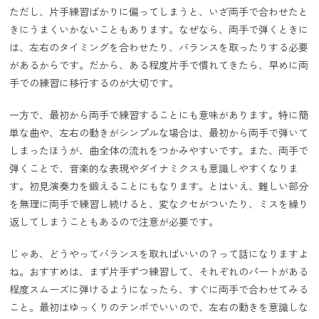
ただし、片手練習ばかりに偏ってしまうと、いざ両手で合わせたと
きにうまくいかないこともあります。なぜなら、両手で弾くときに
は、左右のタイミングを合わせたり、バランスを取ったりする必要
があるからです。だから、ある程度片手で慣れてきたら、早めに両
手での練習に移行するのが大切です。
一方で、最初から両手で練習することにも意味があります。特に簡
単な曲や、左右の動きがシンプルな場合は、最初から両手で弾いて
しまったほうが、曲全体の流れをつかみやすいです。また、両手で
弾くことで、音楽的な表現やダイナミクスも意識しやすくなりま
す。初見演奏力を鍛えることにもなります。とはいえ、難しい部分
を無理に両手で練習し続けると、変なクセがついたり、ミスを繰り
返してしまうこともあるので注意が必要です。
じゃあ、どうやってバランスを取ればいいの？って話になりますよ
ね。おすすめは、まず片手ずつ練習して、それぞれのパートがある
程度スムーズに弾けるようになったら、すぐに両手で合わせてみる
こと。最初はゆっくりのテンポでいいので、左右の動きを意識しな